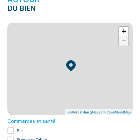
DU BIEN
+
−
Leaflet
|
©
Maps
|
© OpenStreetMap
Jawg
Commerces et santé
Bar
Presse et Tabac