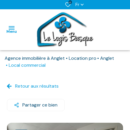
0
Fr
Menu
Agence immobilière à Anglet
Location pro
Anglet
L'AGENCE
Local commercial
NOS BIENS
HABITATIONS
HABITATIONS
DISPONIBLES
Retour aux résultats
IMMO
IMMO
NOS
PRO
PRO
BIENS
Partager ce bien
DEJA
LOUES