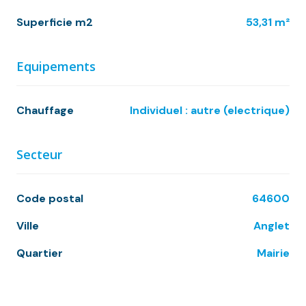
Vous trouverez la documentation téléchargeable
Superficie m2
53,31 m²
nécessaire à la constitution du dossier sur notre site
internet.
Nous nous ferons un plaisir de vous aider dans vos
Equipements
recherches !
Chauffage
individuel : autre (electrique)
Secteur
Code postal
64600
Ville
Anglet
Quartier
Mairie