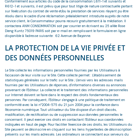
Conformément aux articles du code de la consommation L611-1 et suivants et
R612-1 et suivants, il est prévu que pour tout litige de nature contractuelle portant
sur l'exécution du contrat de vente et/ou la prestation de services n'ayant pu être
résolu dans le cadre d'une réclamation préalablement introduite auprès de notre
service client, le Consommateur pourra recourir gratuitement à la médiation. Il
contactera ANM CONSOMMATION soit par courrier en écrivant au 25 allée Rose
Dieng Kuntz 75019 PARIS soit par e-mail en remplissant le formulaire en ligne
disponible à l'adresse suivante : 62 Avenue de Bayonne.
LA PROTECTION DE LA VIE PRIVÉE ET
DES DONNÉES PERSONNELLES
Le Site collecte les informations personnelles fournies par les Utilisateurs à
l'occasion de leur visite sur le Site. Cette collecte permet : L'établissement de
statistiques générales sur le trafic sur le Site ; L'envoi vers les adresses mails
fournies par les Utilisateurs de réponses, d'informations diverses ou annonces
provenant de l'Editeur. La collecte et le traitement des informations personnelles
sur Internet doivent se faire dans le respect des droits fondamentaux des
personnes. Par conséquent, l'Editeur s'engage à une politique de traitement en
conformité avec la loi n°2004-575 du 21 juin 2004 pour la confiance dans
l'économie numérique. Tout utilisateur du Site dispose d'un droit d'accès,
modification, de rectification ou de suppression aux données personnelles le
concernant. Il peut exercer ces droits en contactant l'Editeur aux coordonnées
indiquées en haut de page. Pour faciliter l'exercice de ces droits, les Utilisateurs du
Site peuvent se désinscrire en cliquant sur les liens hypertextes de désinscription
présents sur les mails adressés. Les ordinateurs se connectant aux serveurs du