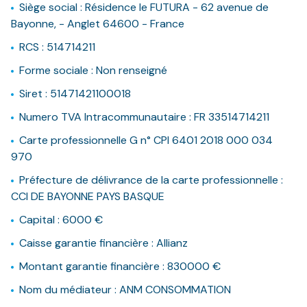
Siège social : Résidence le FUTURA - 62 avenue de
NOS
Bayonne, - Anglet 64600 - France
VILLES
RCS : 514714211
DOSSIER DE
Forme sociale : Non renseigné
CANDIDATURE
Siret : 51471421100018
NOS
Numero TVA Intracommunautaire : FR 33514714211
PRESTATIONS
Carte professionnelle G n° CPI 6401 2018 000 034
970
CONTACT
Préfecture de délivrance de la carte professionnelle :
CCI DE BAYONNE PAYS BASQUE
Capital : 6000 €
Caisse garantie financière : Allianz
Montant garantie financière : 830000 €
Nom du médiateur : ANM CONSOMMATION