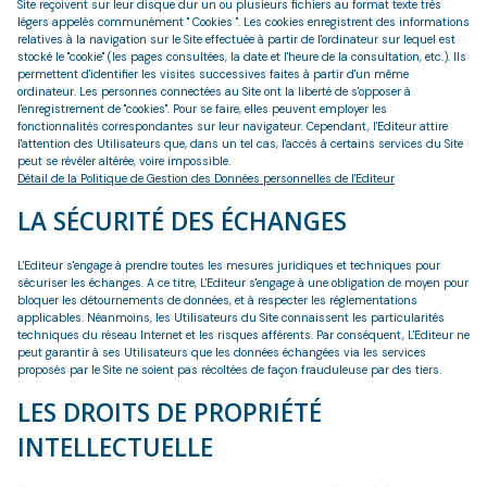
Site reçoivent sur leur disque dur un ou plusieurs fichiers au format texte très
légers appelés communément " Cookies ". Les cookies enregistrent des informations
relatives à la navigation sur le Site effectuée à partir de l'ordinateur sur lequel est
stocké le "cookie" (les pages consultées, la date et l'heure de la consultation, etc.). Ils
permettent d'identifier les visites successives faites à partir d'un même
ordinateur. Les personnes connectées au Site ont la liberté de s'opposer à
l'enregistrement de "cookies". Pour se faire, elles peuvent employer les
fonctionnalités correspondantes sur leur navigateur. Cependant, l'Editeur attire
l'attention des Utilisateurs que, dans un tel cas, l'accès à certains services du Site
peut se révéler altérée, voire impossible.
Détail de la Politique de Gestion des Données personnelles de l'Editeur
LA SÉCURITÉ DES ÉCHANGES
L'Editeur s'engage à prendre toutes les mesures juridiques et techniques pour
sécuriser les échanges. A ce titre, L'Editeur s'engage à une obligation de moyen pour
bloquer les détournements de données, et à respecter les réglementations
applicables. Néanmoins, les Utilisateurs du Site connaissent les particularités
techniques du réseau Internet et les risques afférents. Par conséquent, L'Editeur ne
peut garantir à ses Utilisateurs que les données échangées via les services
proposés par le Site ne soient pas récoltées de façon frauduleuse par des tiers.
LES DROITS DE PROPRIÉTÉ
INTELLECTUELLE