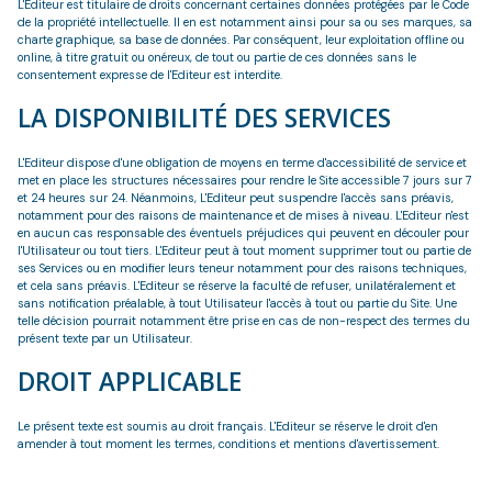
L'Editeur est titulaire de droits concernant certaines données protégées par le Code
de la propriété intellectuelle. Il en est notamment ainsi pour sa ou ses marques, sa
charte graphique, sa base de données. Par conséquent, leur exploitation offline ou
online, à titre gratuit ou onéreux, de tout ou partie de ces données sans le
consentement expresse de l'Editeur est interdite.
LA DISPONIBILITÉ DES SERVICES
L'Editeur dispose d'une obligation de moyens en terme d'accessibilité de service et
met en place les structures nécessaires pour rendre le Site accessible 7 jours sur 7
et 24 heures sur 24. Néanmoins, L'Editeur peut suspendre l'accès sans préavis,
notamment pour des raisons de maintenance et de mises à niveau. L'Editeur n'est
en aucun cas responsable des éventuels préjudices qui peuvent en découler pour
l'Utilisateur ou tout tiers. L'Editeur peut à tout moment supprimer tout ou partie de
ses Services ou en modifier leurs teneur notamment pour des raisons techniques,
et cela sans préavis. L'Editeur se réserve la faculté de refuser, unilatéralement et
sans notification préalable, à tout Utilisateur l'accès à tout ou partie du Site. Une
telle décision pourrait notamment être prise en cas de non-respect des termes du
présent texte par un Utilisateur.
DROIT APPLICABLE
Le présent texte est soumis au droit français. L'Editeur se réserve le droit d'en
amender à tout moment les termes, conditions et mentions d'avertissement.