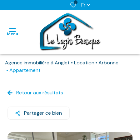
0
Fr
Menu
Agence immobilière à Anglet
Location
Arbonne
L'AGENCE
Appartement
NOS BIENS
HABITATIONS
HABITATIONS
DISPONIBLES
Retour aux résultats
IMMO
IMMO
NOS
PRO
PRO
BIENS
Partager ce bien
DEJA
LOUES