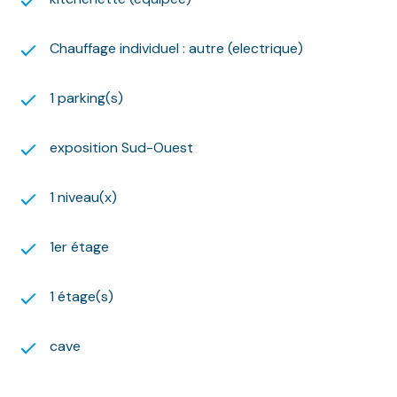
Ce logement est situé dans une zone soumise à
l’encadrement des loyers fixé par arrêté préfectoral.
Chauffage individuel : autre (electrique)
Le loyer de référence est de 16.6 euros/m².
Ce loyer est soumis au loyer de référence majoré de
19.9 euros/m²
1 parking(s)
Un complément de loyer est fixé à 55,32 euros.
Montant estimé des dépenses annuelles d'énergie
exposition Sud-Ouest
pour un usage standard : entre 370 euros et 540
euros par an. Prix moyens des énergies indexés sur
1 niveau(x)
l'année 2021 (abonnements compris).
Les informations sur les risques auxquels ce bien est
exposé sont disponibles sur le site Géorisques :
1er étage
www.georisques.gouv.fr
Nous nous ferons un plaisir de vous aider dans vos
1 étage(s)
recherches !
cave