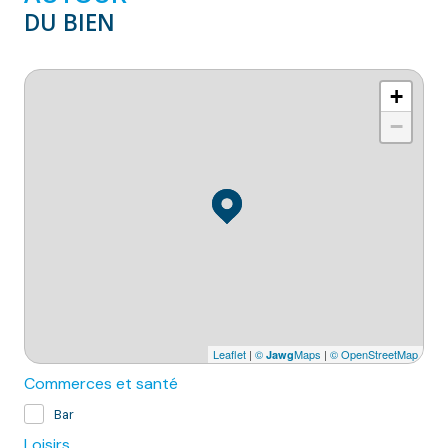
DU BIEN
+
−
Leaflet
|
©
Maps
|
© OpenStreetMap
Jawg
Commerces et santé
Bar
Loisirs