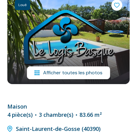
NOS
Loué
VILLES
DOSSIER DE
CANDIDATURE
NOS
PRESTATIONS
CONTACT
Afficher toutes les photos
Maison
4 pièce(s)
3 chambre(s)
83.66 m²
Saint-Laurent-de-Gosse (40390)