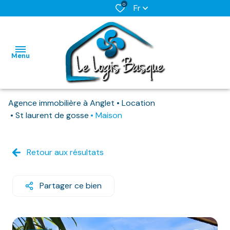
0
Fr
Menu
Agence immobilière à Anglet
Location
L'AGENCE
St laurent de gosse
Maison
NOS BIENS
HABITATIONS
HABITATIONS
DISPONIBLES
Retour aux résultats
IMMO
IMMO
NOS
PRO
PRO
BIENS
Partager ce bien
DEJA
LOUES