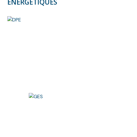
ÉNERGÉTIQUES
exposé sont disponibles sur le site Géorisques :
www.georisques.gouv.fr
Nous nous ferons un plaisir de vous aider dans vos
recherches !