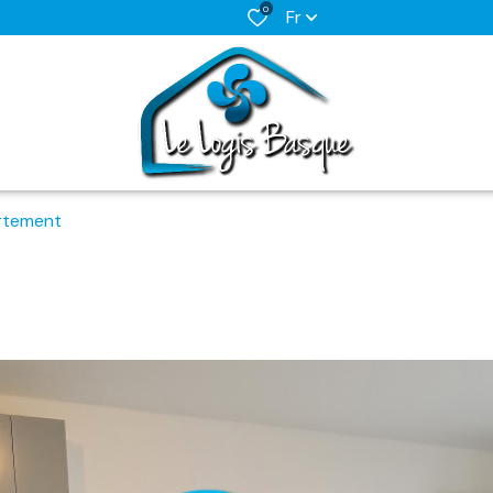
0
Fr
rtement