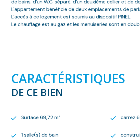
de bains, d'un W.C. séparé, d'un deuxième cellier et d
L'appartement bénéficie de deux emplacements de parkin
L'accès à ce logement est soumis au dispositif PINEL.
Le chauffage est au gaz et les menuiseries sont en doubl
A noter qu’une visite virtuelle est visible sur le site du 
Cet appartement est soumis au dispositif PINEL.
Les frais d’état des lieux s’élevant à 207 euros sont com
Pour de plus amples renseignements, vous pouvez contact
Afin que nous puissions planifier une visite, merci de no
isabelle@lelogisbasque.fr
CARACTÉRISTIQUES
Vous trouverez la documentation téléchargeable nécessai
Nous nous ferons un plaisir de vous aider dans vos reche
DE CE BIEN
Surface 69,72 m²
carrez 6
1 salle(s) de bain
constru