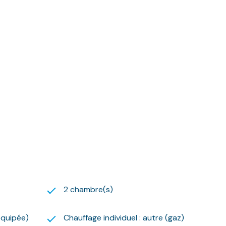
9.09.54.
 suivante :
2 chambre(s)
équipée)
Chauffage individuel : autre (gaz)