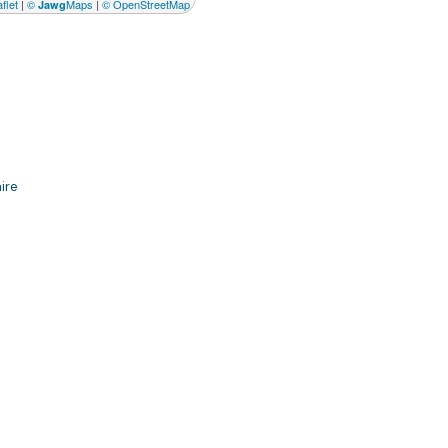
flet
|
©
Maps
|
© OpenStreetMap
Jawg
ire