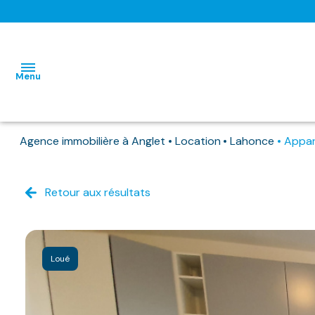
Menu
Agence immobilière à Anglet
Location
Lahonce
Appa
L'AGENCE
NOS BIENS
Retour aux résultats
HABITATIONS
HABITATIONS
DISPONIBLES
IMMO
IMMO
NOS
PRO
PRO
BIENS
Loué
DEJA
LOUES