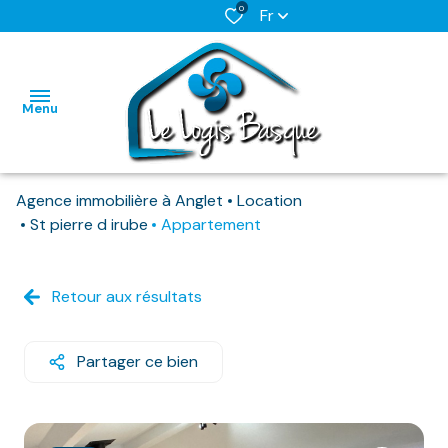
0
Fr
Menu
Agence immobilière à Anglet
Location
L'AGENCE
St pierre d irube
Appartement
NOS BIENS
HABITATIONS
HABITATIONS
DISPONIBLES
Retour aux résultats
IMMO
IMMO
NOS
PRO
PRO
BIENS
Partager ce bien
DEJA
LOUES