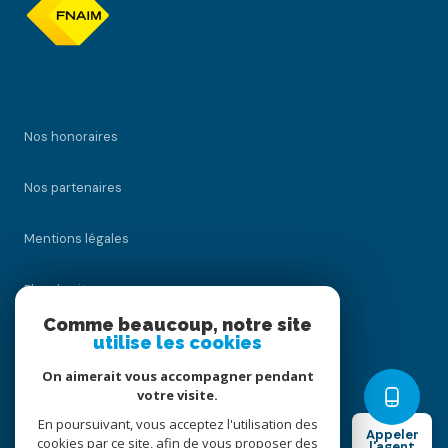
Nos honoraires
Nos partenaires
Mentions légales
Plan du site
Comme beaucoup, notre site
Admin
utilise les cookies
On aimerait vous accompagner pendant
Politique RGPD
votre visite.
En poursuivant, vous acceptez l'utilisation des
Appeler
Cookies
cookies par ce site, afin de vous proposer des
l'agent