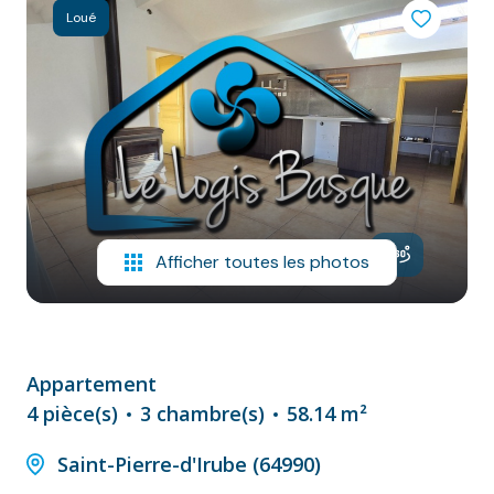
NOS
Loué
VILLES
DOSSIER DE
CANDIDATURE
NOS
PRESTATIONS
CONTACT
Afficher toutes les photos
Appartement
4 pièce(s)
3 chambre(s)
58.14 m²
Saint-Pierre-d'Irube (64990)