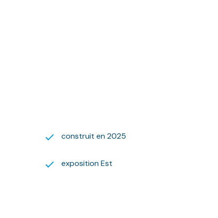
.59.09.54.
 suivante :
s des énergies indexés sur l'année 2023 (abonnements
construit en 2025
gouv.fr
exposition Est