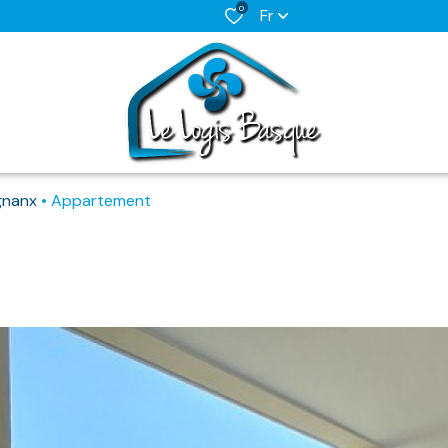
0
Fr
ignanx
Appartement