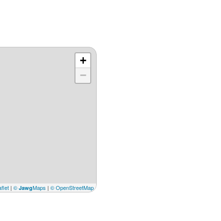
+
−
flet
|
©
Maps
|
© OpenStreetMap
Jawg