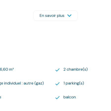
vatif en sous-sol et d'un autre en surface.
En savoir plus
e vitrage.
pris dans les honoraires de location.
er Isabelle au 07.61.67.22.24. ou Le Logis Basque au : 05.59
us adresser votre dossier de candidature par mail sur l’adresse
re à la constitution du dossier sur notre site internet.
un usage standard entre 340 euros et 560 euros. Prix moyen
76,60 m²
2 chambre(s)
posé sont disponibles sur le site Géorisques : www.georisques.
rches !
e individuel : autre (gaz)
1 parking(s)
e
balcon