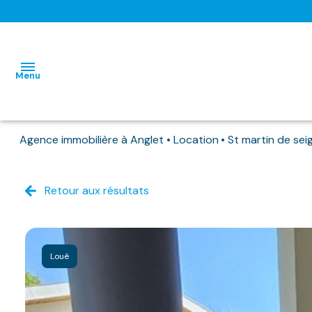
Menu
Agence immobilière à Anglet
Location
St martin de se
L'AGENCE
NOS BIENS
Retour aux résultats
HABITATIONS
HABITATIONS
DISPONIBLES
IMMO
IMMO
NOS
PRO
PRO
BIENS
Loué
DEJA
LOUES