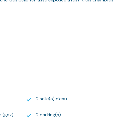
.59.09.54.
 suivante :
rgies indexés sur l'année 2015 (abonnements compris).
gouv.fr
2 salle(s) d'eau
e (gaz)
2 parking(s)