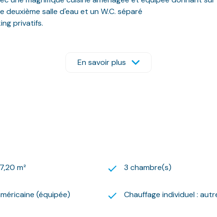
e deuxième salle d'eau et un W.C. séparé
g privatifs.
e vitrage.
ron 378 €.
En savoir plus
pris dans les honoraires de location.
er Isabelle au 07.61.67.22.24. ou Le Logis Basque au : 05.59
us adresser votre dossier de candidature par mail sur l’adresse
re à la constitution du dossier sur notre site internet.
n usage standard : autour de 378 euros. Prix moyens des éne
posé sont disponibles sur le site Géorisques : www.georisques.
rches !
7,20 m²
3 chambre(s)
américaine (équipée)
Chauffage individuel : autr