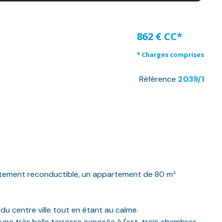
862 € CC*
* Charges comprises
Référence
2039/1
acitement reconductible, un appartement de 80 m²
u centre ville tout en étant au calme.
une très belle terrasse exposée à l'est, trois chambres