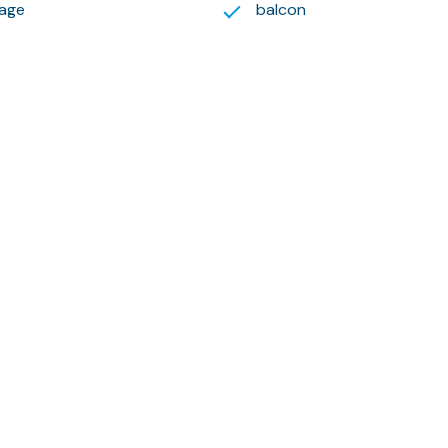
age
balcon