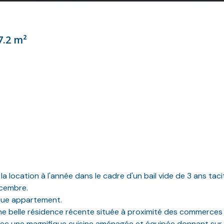
7.2 m²
la location à l'année dans le cadre d'un bail vide de 3 ans t
écembre.
ique appartement.
e belle résidence récente située à proximité des commerces d
avec une magnifique cuisine aménagée et équipée donnant sur 