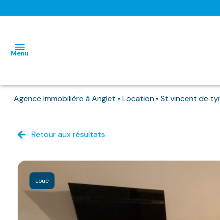
Menu
Agence immobilière à Anglet
Location
St vincent de t
L'AGENCE
NOS BIENS
Retour aux résultats
HABITATIONS
HABITATIONS
DISPONIBLES
IMMO
IMMO
NOS
PRO
PRO
BIENS
Loué
DEJA
LOUES