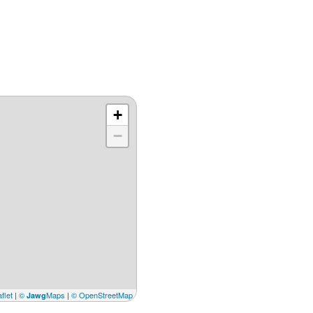
+
−
flet
|
©
Maps
|
© OpenStreetMap
Jawg