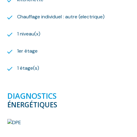
exposé sont disponibles sur le site Géorisques :
www.georisques.gouv.fr
Chauffage individuel : autre (electrique)
Nous nous ferons un plaisir de vous aider dans vos
recherches !
1 niveau(x)
1er étage
1 étage(s)
DIAGNOSTICS
ÉNERGÉTIQUES