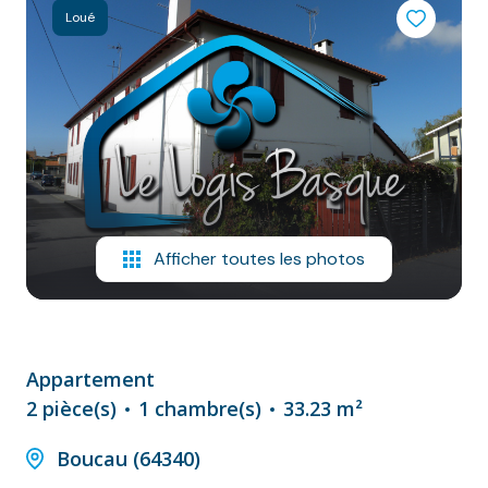
NOS
Loué
VILLES
DOSSIER DE
CANDIDATURE
NOS
PRESTATIONS
CONTACT
Afficher toutes les photos
Appartement
2 pièce(s)
1 chambre(s)
33.23 m²
Boucau (64340)