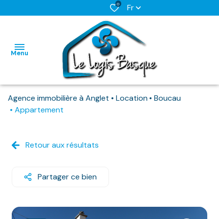
0
Fr
Menu
Agence immobilière à Anglet
Location
Boucau
L'AGENCE
Appartement
NOS BIENS
HABITATIONS
HABITATIONS
DISPONIBLES
Retour aux résultats
IMMO
IMMO
NOS
PRO
PRO
BIENS
Partager ce bien
DEJA
LOUES