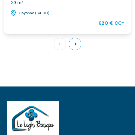
33 m²
Bayonne (64100)
620 € CC*