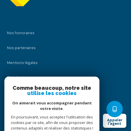
Nos honoraires
Nos partenaires
Mentions légales
Plan du site
Comme beaucoup, notre site
Admin
utilise les cookies
On aimerait vous accompagner pendant
Politique RGPD
votre visite.
En poursuivant, vous acceptez l'utilisation des
Appeler
Cookies
cookies par ce site, afin de vous proposer des
l'agent
contenus adaptés et réaliser des statistiques !