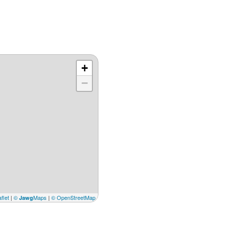
+
−
flet
|
©
Maps
|
© OpenStreetMap
Jawg