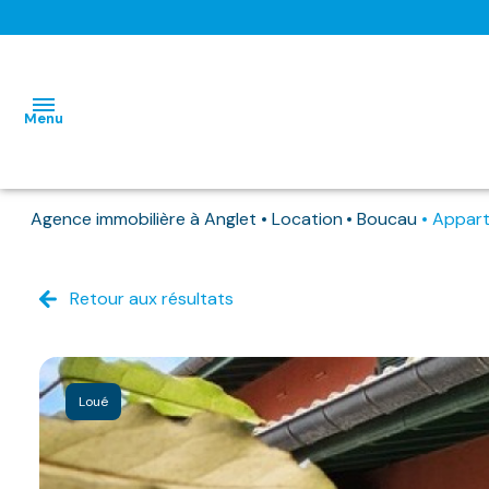
Menu
Agence immobilière à Anglet
Location
Boucau
Appar
L'AGENCE
NOS BIENS
Retour aux résultats
HABITATIONS
HABITATIONS
DISPONIBLES
IMMO
IMMO
NOS
PRO
PRO
BIENS
Loué
DEJA
LOUES