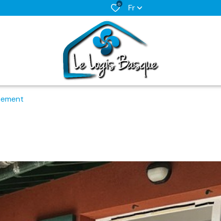
0
Fr
tement