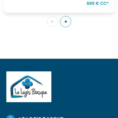
695 € CC*