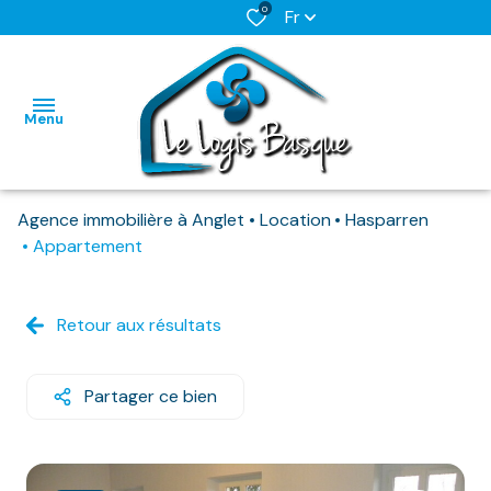
0
Fr
Menu
Agence immobilière à Anglet
Location
Hasparren
L'AGENCE
Appartement
NOS BIENS
HABITATIONS
HABITATIONS
DISPONIBLES
Retour aux résultats
IMMO
IMMO
NOS
PRO
PRO
BIENS
Partager ce bien
DEJA
LOUES