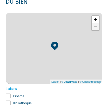
DU BIEN
+
−
Leaflet
|
©
Maps
|
© OpenStreetMap
Jawg
Loisirs
Cinéma
Bibliothèque