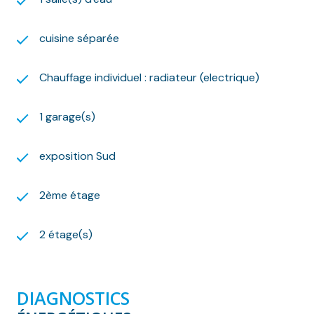
nous adresser votre dossier de candidature par mail
sur l’adresse suivante :
cuisine séparée
contact@lelogisbasque.fr
Vous trouverez la documentation téléchargeable
nécessaire à la constitution du dossier sur notre site
Chauffage individuel : radiateur (electrique)
internet.
Montant estimé des dépenses annuelles d'énergie
1 garage(s)
pour un usage standard : entre 1830 euros et 2540
euros par an. Prix moyens des énergies indexés sur
exposition Sud
l'année 2021, 2022, 2023 (abonnements compris).
Les informations sur les risques auxquels ce bien est
exposé sont disponibles sur le site Géorisques :
2ème étage
www.georisques.gouv.fr
Nous nous ferons un plaisir de vous aider dans vos
2 étage(s)
recherches !
DIAGNOSTICS