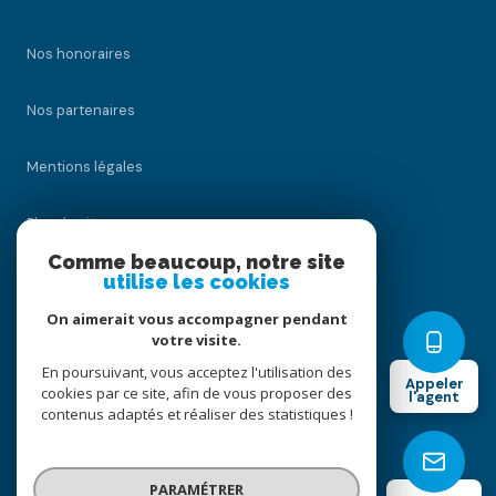
Nos honoraires
Nos partenaires
Mentions légales
Plan du site
Comme beaucoup, notre site
utilise les cookies
Admin
On aimerait vous accompagner pendant
Politique RGPD
votre visite.
En poursuivant, vous acceptez l'utilisation des
Appeler
cookies par ce site, afin de vous proposer des
Cookies
l'agent
contenus adaptés et réaliser des statistiques !
© 2026 | Tous droits réservés
PARAMÉTRER