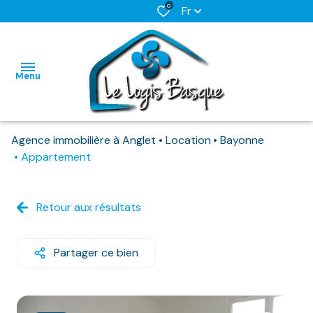
0
Fr
Menu
Agence immobilière à Anglet
Location
Bayonne
L'AGENCE
Appartement
NOS BIENS
HABITATIONS
HABITATIONS
DISPONIBLES
Retour aux résultats
IMMO
IMMO
NOS
PRO
PRO
BIENS
Partager ce bien
DEJA
LOUES