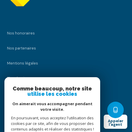
Nos honoraires
Nos partenaires
Mentions légales
Plan du site
Comme beaucoup, notre site
Admin
utilise les cookies
On aimerait vous accompagner pendant
Politique RGPD
votre visite.
En poursuivant, vous acceptez l'utilisation des
Appeler
Cookies
cookies par ce site, afin de vous proposer des
l'agent
contenus adaptés et réaliser des statistiques !