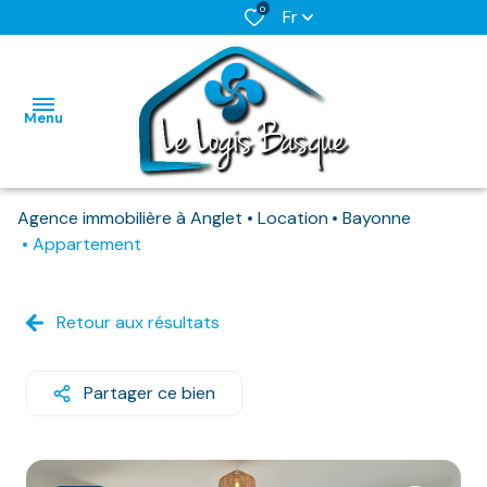
0
Fr
Menu
Agence immobilière à Anglet
Location
Bayonne
L'AGENCE
Appartement
NOS BIENS
HABITATIONS
HABITATIONS
DISPONIBLES
Retour aux résultats
IMMO
IMMO
NOS
PRO
PRO
BIENS
Partager ce bien
DEJA
LOUES