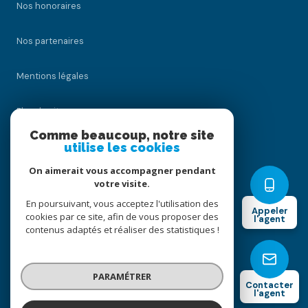
Nos honoraires
Nos partenaires
Mentions légales
Plan du site
Comme beaucoup, notre site
Admin
utilise les cookies
On aimerait vous accompagner pendant
Politique RGPD
votre visite.
En poursuivant, vous acceptez l'utilisation des
Appeler
Cookies
cookies par ce site, afin de vous proposer des
l'agent
contenus adaptés et réaliser des statistiques !
© 2026 | Tous droits réservés
PARAMÉTRER
Contacter
l'agent