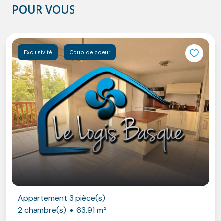
POUR VOUS
Exclusivité
Coup de coeur
ppartement 3 pièce(s)
 chambre(s)
63.91 m²