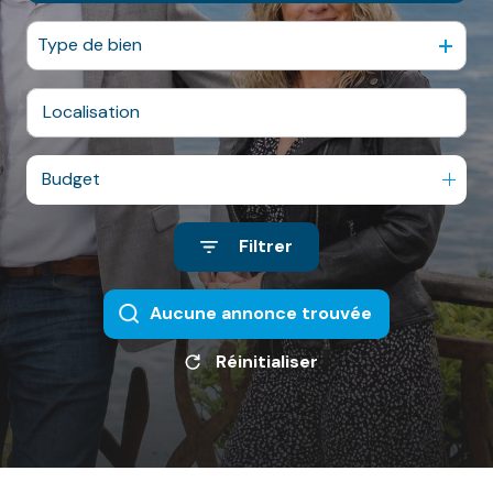
NOS
VILLES
Type de bien
DOSSIER DE
CANDIDATURE
NOS
Budget
PRESTATIONS
Filtrer
CONTACT
Aucune annonce trouvée
Réinitialiser