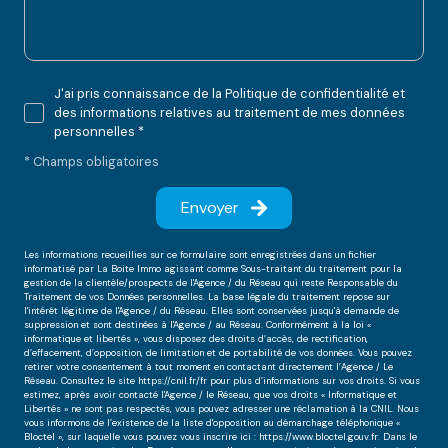
J'ai pris connaissance de la Politique de confidentialité et
des informations relatives au traitement de mes données
personnelles *
* Champs obligatoires
Envoyer
Les informations recueillies sur ce formulaire sont enregistrées dans un fichier
informatisé par La Boite Immo agissant comme Sous-traitant du traitement pour la
gestion de la clientèle/prospects de l'Agence / du Réseau qui reste Responsable du
Traitement de vos Données personnelles. La base légale du traitement repose sur
l'intérêt légitime de l'Agence / du Réseau. Elles sont conservées jusqu'à demande de
suppression et sont destinées à l'Agence / au Réseau. Conformément à la loi «
informatique et libertés », vous disposez des droits d’accès, de rectification,
d’effacement, d’opposition, de limitation et de portabilité de vos données. Vous pouvez
retirer votre consentement à tout moment en contactant directement l’Agence / Le
Réseau. Consultez le site
https://cnil.fr/fr
pour plus d’informations sur vos droits. Si vous
estimez, après avoir contacté l'Agence / le Réseau, que vos droits « Informatique et
Libertés » ne sont pas respectés, vous pouvez adresser une réclamation à la CNIL. Nous
vous informons de l’existence de la liste d'opposition au démarchage téléphonique «
Bloctel », sur laquelle vous pouvez vous inscrire ici :
https://www.bloctel.gouv.fr
. Dans le