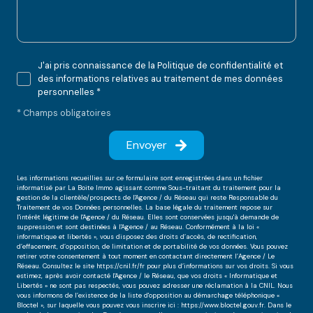
J'ai pris connaissance de la Politique de confidentialité et
des informations relatives au traitement de mes données
personnelles *
* Champs obligatoires
Envoyer
Les informations recueillies sur ce formulaire sont enregistrées dans un fichier
informatisé par La Boite Immo agissant comme Sous-traitant du traitement pour la
gestion de la clientèle/prospects de l'Agence / du Réseau qui reste Responsable du
Traitement de vos Données personnelles. La base légale du traitement repose sur
l'intérêt légitime de l'Agence / du Réseau. Elles sont conservées jusqu'à demande de
suppression et sont destinées à l'Agence / au Réseau. Conformément à la loi «
informatique et libertés », vous disposez des droits d’accès, de rectification,
d’effacement, d’opposition, de limitation et de portabilité de vos données. Vous pouvez
retirer votre consentement à tout moment en contactant directement l’Agence / Le
Réseau. Consultez le site
https://cnil.fr/fr
pour plus d’informations sur vos droits. Si vous
estimez, après avoir contacté l'Agence / le Réseau, que vos droits « Informatique et
Libertés » ne sont pas respectés, vous pouvez adresser une réclamation à la CNIL. Nous
vous informons de l’existence de la liste d'opposition au démarchage téléphonique «
Bloctel », sur laquelle vous pouvez vous inscrire ici :
https://www.bloctel.gouv.fr
. Dans le