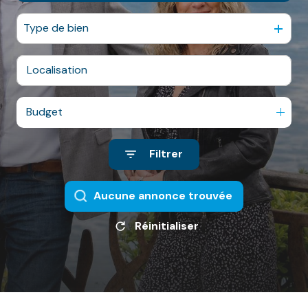
NOS
VILLES
Type de bien
DOSSIER DE
CANDIDATURE
NOS
Budget
PRESTATIONS
Filtrer
CONTACT
Aucune annonce trouvée
Réinitialiser