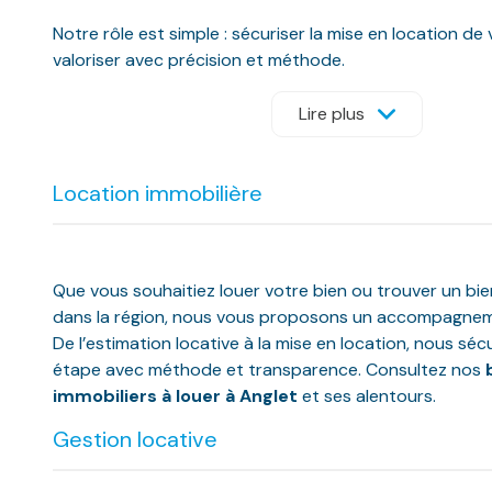
Notre rôle est simple : sécuriser la mise en location de 
valoriser avec précision et méthode.
Nous intervenons sur un territoire étendu, organisé au
Lire plus
bassins de vie.
Location immobilière
Au Pays Basque, nous vous accompagnons à Bayonne, An
Bidart, Saint-Jean-de-Luz, Ciboure, Urrugne, Guéthary
Arbonne, Arcangues, Bassussarry, Saint-Pée-sur-Nivelle
Cambo-les-Bains, Hasparren, Bardos, Guiche, Bidache, U
Que vous souhaitiez louer votre bien ou trouver un bien
Lahonce, Boucau, Saint-Jean-Pied-de-Port et Bustince-
dans la région, nous vous proposons un accompagnem
De l’estimation locative à la mise en location, nous sé
Dans le sud des Landes, nous intervenons à Capbreton
étape avec méthode et transparence. Consultez nos
b
Vincent-de-Tyrosse, Tarnos, Saint-Martin-de-Seignan
immobiliers à louer à Anglet
et ses alentours.
de-Seignanx, ainsi qu’à Biscarrosse et Biganos.
Gestion locative
En Gironde, nous sommes présents à Bordeaux, Lormon