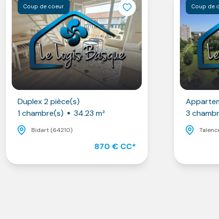
Coup de coeur
Coup de 
Duplex 2 pièce(s)
Appartem
1 chambre(s)
34.23 m²
3 chambr
Bidart (64210)
Talenc
870 € CC*