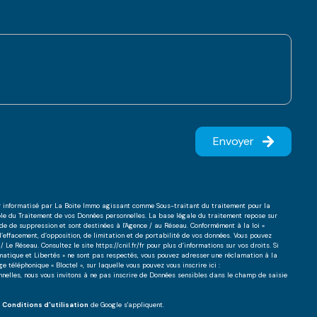
Envoyer
ier informatisé par La Boite Immo agissant comme Sous-traitant du traitement pour la
ble du Traitement de vos Données personnelles. La base légale du traitement repose sur
nde de suppression et sont destinées à l'Agence / au Réseau. Conformément à la loi «
 d’effacement, d’opposition, de limitation et de portabilité de vos données. Vous pouvez
/ Le Réseau. Consultez le site
https://cnil.fr/fr
pour plus d’informations sur vos droits. Si
ormatique et Libertés » ne sont pas respectés, vous pouvez adresser une réclamation à la
 téléphonique « Bloctel », sur laquelle vous pouvez vous inscrire ici :
nnelles, nous vous invitons à ne pas inscrire de Données sensibles dans le champ de saisie
s
Conditions d'utilisation
de Google s'appliquent.