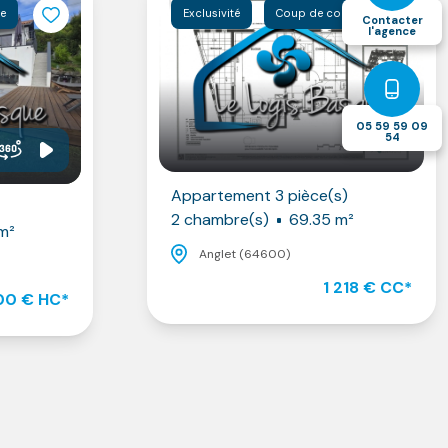
se
Exclusivité
Coup de coeur
Contacter
l'agence
05 59 59 09
54
Appartement 3 pièce(s)
2 chambre(s)
69.35 m²
m²
Anglet (64600)
1 218 € CC*
00 € HC*