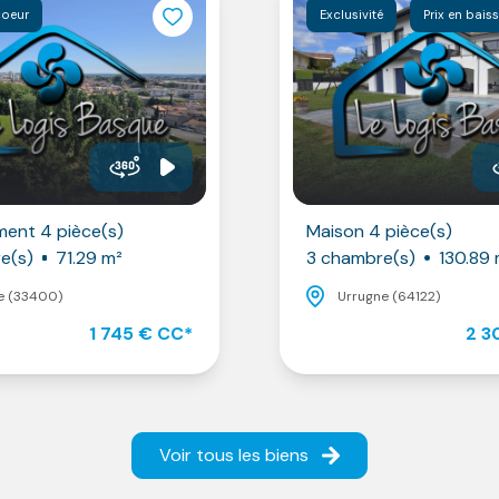
coeur
Exclusivité
Prix en bais
ent 4 pièce(s)
Maison 4 pièce(s)
e(s)
71.29 m²
3 chambre(s)
130.89 
e (33400)
Urrugne (64122)
1 745 € CC*
2 3
Voir tous les biens