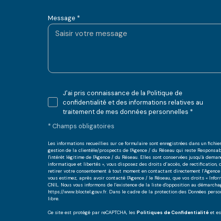
Message *
J'ai pris connaissance de la Politique de
confidentialité et des informations relatives au
traitement de mes données personnelles *
* Champs obligatoires
Les informations recueillies sur ce formulaire sont enregistrées dans un fich
gestion de la clientèle/prospects de l'Agence / du Réseau qui reste Responsa
l'intérêt légitime de l'Agence / du Réseau. Elles sont conservées jusqu'à dema
informatique et libertés », vous disposez des droits d’accès, de rectification,
retirer votre consentement à tout moment en contactant directement l’Agence 
vous estimez, après avoir contacté l'Agence / le Réseau, que vos droits « Inf
CNIL. Nous vous informons de l’existence de la liste d'opposition au démarchage
https://www.bloctel.gouv.fr
. Dans le cadre de la protection des Données perso
libre.
Ce site est protégé par reCAPTCHA, les
Politiques de Confidentialité
et e