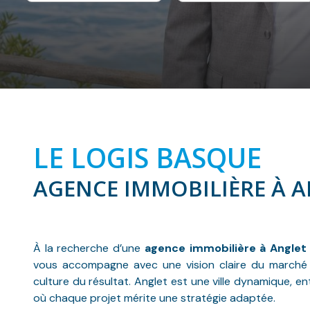
NOS
VILLES
DOSSIER DE
CANDIDATURE
NOS
PRESTATIONS
LE LOGIS BASQUE
CONTACT
AGENCE IMMOBILIÈRE À 
À la recherche d’une
agence immobilière à Anglet
vous accompagne avec une vision claire du marché l
culture du résultat. Anglet est une ville dynamique, en
où chaque projet mérite une stratégie adaptée.