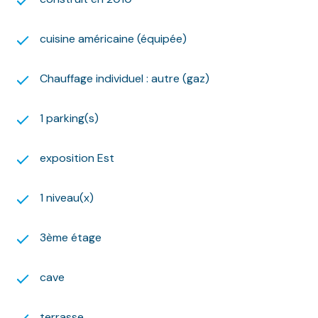
internet.
Ce logement est situé dans une zone soumise à
cuisine américaine (équipée)
l’encadrement des loyers fixé par arrêté préfectoral.
Le loyer de référence est de 14.8 euros/m².
Ce loyer est soumis au loyer de référence majoré de
Chauffage individuel : autre (gaz)
17.8 euros/m²
Un complément de loyer est fixé à 71.69 euros.
1 parking(s)
Montant estimé des dépenses annuelles d'énergie
pour un usage standard : entre 630 euros et 900
exposition Est
euros par an. Prix moyens des énergies indexés sur
l'année 2023 (abonnements compris).
Les informations sur les risques auxquels ce bien est
1 niveau(x)
exposé sont disponibles sur le site Géorisques :
www.georisques.gouv.fr
3ème étage
Nous nous ferons un plaisir de vous aider dans vos
recherches !
cave
terrasse