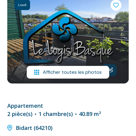
NOS
Loué
VILLES
DOSSIER DE
CANDIDATURE
NOS
PRESTATIONS
CONTACT
Afficher toutes les photos
Appartement
2 pièce(s)
1 chambre(s)
40.89 m²
Bidart (64210)