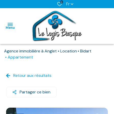
0
Fr
Menu
Agence immobilière à Anglet
Location
Bidart
L'AGENCE
Appartement
NOS BIENS
HABITATIONS
HABITATIONS
DISPONIBLES
Retour aux résultats
IMMO
IMMO
NOS
PRO
PRO
BIENS
Partager ce bien
DEJA
LOUES