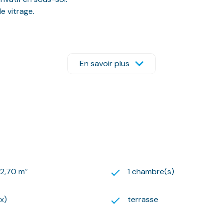
e vitrage.
pris dans les honoraires de location.
ter Marie au 07.61.67.22.24. ou Le Logis Basque au : 05.59.
us adresser votre dossier de candidature par mail sur l’adresse
En savoir plus
re à la constitution du dossier sur notre site internet.
rches !
42,70 m²
1 chambre(s)
(x)
terrasse