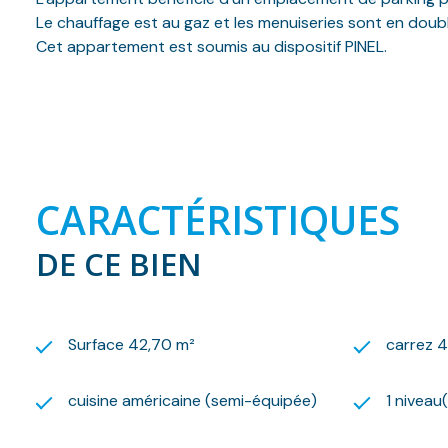
Le chauffage est au gaz et les menuiseries sont en doubl
Cet appartement est soumis au dispositif PINEL.
Les frais d’état des lieux s’élevant à 128 euros sont com
Pour de plus amples renseignements, vous pouvez contac
Afin que nous puissions planifier une visite, merci de no
location@lelogisbasque.fr
Vous trouverez la documentation téléchargeable nécessai
Nous nous ferons un plaisir de vous aider dans vos reche
CARACTÉRISTIQUES
DE CE BIEN
Surface 42,70 m²
carrez 
cuisine américaine (semi-équipée)
1 niveau