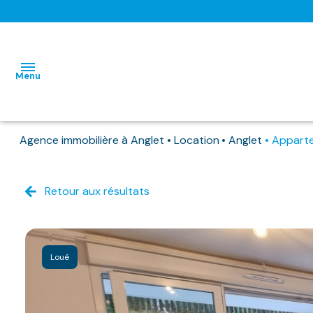
Menu
Agence immobilière à Anglet
Location
Anglet
Appart
L'AGENCE
NOS BIENS
Retour aux résultats
HABITATIONS
HABITATIONS
DISPONIBLES
IMMO
IMMO
NOS
PRO
PRO
BIENS
Loué
DEJA
LOUES