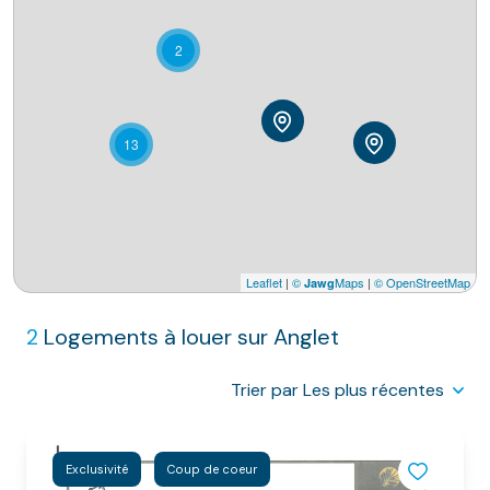
NOS
VILLES
2
DOSSIER DE
CANDIDATURE
13
NOS
PRESTATIONS
CONTACT
Leaflet
|
©
Maps
|
© OpenStreetMap
Jawg
2
Logements à louer sur Anglet
Trier par Les plus récentes
Exclusivité
Coup de coeur