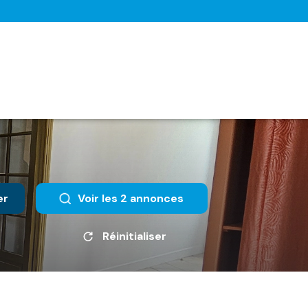
er
Voir les
2
annonces
Réinitialiser