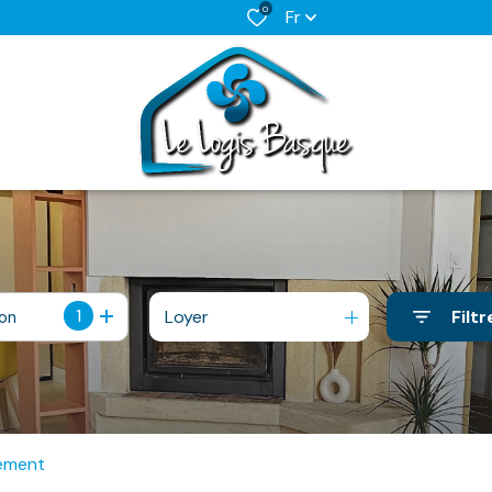
0
Fr
1
Loyer
Filtr
ion
ement