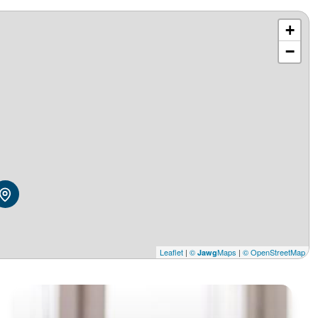
+
−
Leaflet
|
©
Maps
|
© OpenStreetMap
Jawg