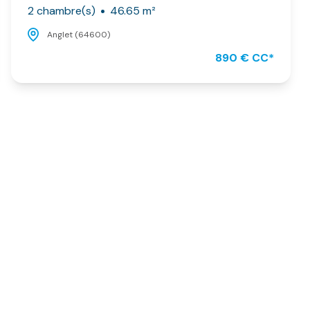
2 chambre(s)
46.65 m²
Anglet (64600)
890 € CC*