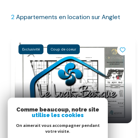
2
Appartements en location sur Anglet
Exclusivité
Coup de coeur
Comme beaucoup, notre site
utilise les cookies
On aimerait vous accompagner pendant
Appartement 3 pièce(s)
votre visite.
2 chambre(s)
69.35 m²