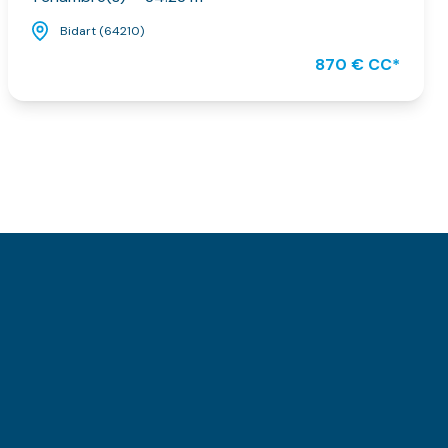
Bidart (64210)
870 € CC*