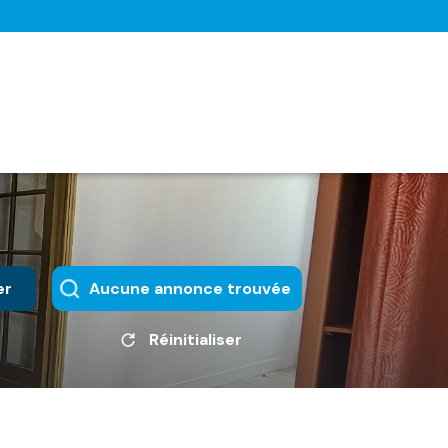
er
Aucune annonce trouvée
Réinitialiser