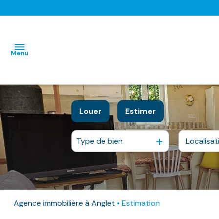
Menu
L'AGENCE
Louer
Estimer
NOS BIENS
HABITATIONS
HABITATIONS
Type de bien
DISPONIBLES
à l'année
IMMO
IMMO
NOS
PRO
PRO
BIENS
DEJA
Agence immobilière à Anglet
Estimation
LOUES