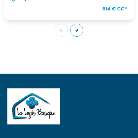
814 € CC*