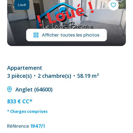
NOS
Loué
VILLES
DOSSIER DE
CANDIDATURE
Afficher toutes les photos
NOS
PRESTATIONS
Appartement
CONTACT
3 pièce(s)
2 chambre(s)
58.19 m²
Anglet (64600)
833 € CC*
* Charges comprises
Référence
1947/1