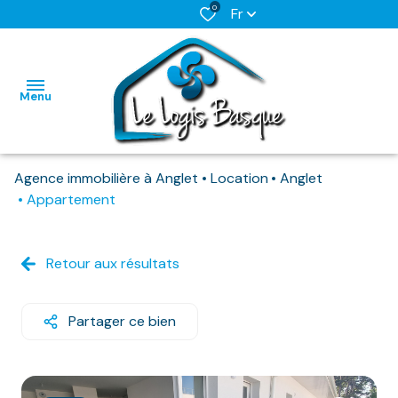
0
Fr
Menu
Agence immobilière à Anglet
Location
Anglet
L'AGENCE
Appartement
NOS BIENS
HABITATIONS
HABITATIONS
DISPONIBLES
Retour aux résultats
IMMO
IMMO
NOS
PRO
PRO
BIENS
Partager ce bien
DEJA
LOUES