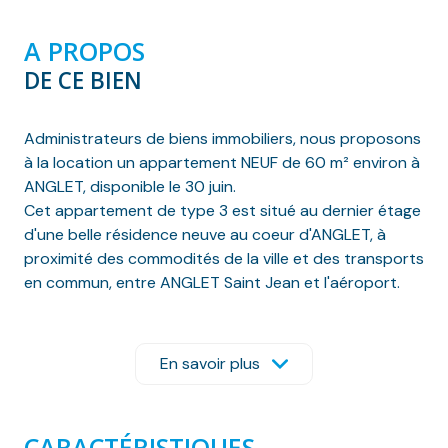
A PROPOS
DE CE BIEN
Administrateurs de biens immobiliers, nous proposons
à la location un appartement NEUF de 60 m² environ à
ANGLET, disponible le 30 juin.
Cet appartement de type 3 est situé au dernier étage
d'une belle résidence neuve au coeur d'ANGLET, à
proximité des commodités de la ville et des transports
en commun, entre ANGLET Saint Jean et l'aéroport.
Il se compose d'une entrée sur dégagement avec
placard desservant un séjour avec cuisine aménagée
et équipée d'une plaque vitrocéramique et d'une
En savoir plus
hotte donnant sur un beau balcon, une salle d'eau, un
cellier avec branchement manchine à laver, un W.C.,
deux chambres dont une avec placard aménagé.
CARACTÉRISTIQUES