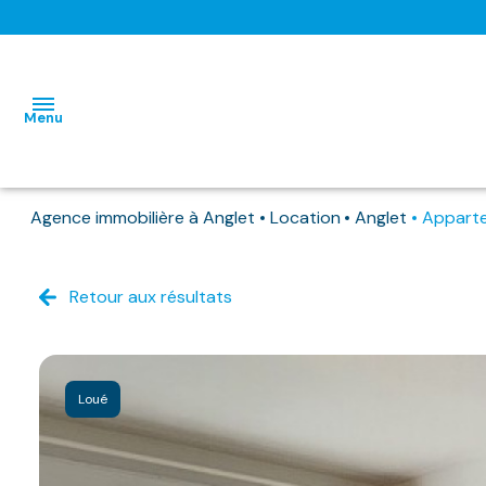
Menu
Agence immobilière à Anglet
Location
Anglet
Appart
L'AGENCE
NOS BIENS
Retour aux résultats
HABITATIONS
HABITATIONS
DISPONIBLES
IMMO
IMMO
NOS
PRO
PRO
BIENS
Loué
DEJA
LOUES