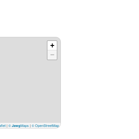
+
−
flet
|
©
Maps
|
© OpenStreetMap
Jawg