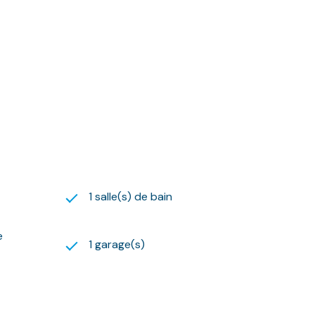
59.59.09.54.
 suivante :
ix moyens des énergies indexés sur l'année 2023
gouv.fr
1 salle(s) de bain
e
1 garage(s)