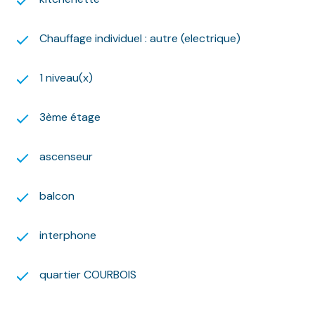
l’encadrement des loyers fixé par arrêté préfectoral.
Le loyer de référence est de 15.70 euros/m².
Chauffage individuel : autre (electrique)
Ce loyer est soumis au loyer de référence majoré de
18.80 euros/m²
Il n'est pas appliqué de complément de loyer.
1 niveau(x)
Montant estimé des dépenses annuelles d'énergie
pour un usage standard : entre 473 euros et 641
3ème étage
euros par an. Prix moyens des énergies indexés sur
l'année 2023 (abonnements compris).
ascenseur
Les informations sur les risques auxquels ce bien est
exposé sont disponibles sur le site Géorisques :
www.georisques.gouv.fr
balcon
Nous nous ferons un plaisir de vous aider dans vos
recherches !
interphone
quartier COURBOIS