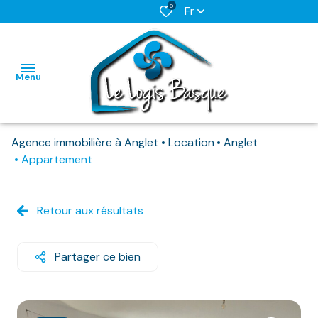
0
Fr
Menu
Agence immobilière à Anglet
Location
Anglet
L'AGENCE
Appartement
NOS BIENS
HABITATIONS
HABITATIONS
DISPONIBLES
Retour aux résultats
IMMO
IMMO
NOS
PRO
PRO
BIENS
Partager ce bien
DEJA
LOUES