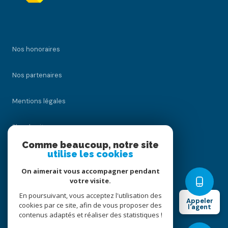
Nos honoraires
Nos partenaires
Mentions légales
Plan du site
Comme beaucoup, notre site
Admin
utilise les cookies
On aimerait vous accompagner pendant
Politique RGPD
votre visite.
En poursuivant, vous acceptez l'utilisation des
Appeler
Cookies
cookies par ce site, afin de vous proposer des
l'agent
contenus adaptés et réaliser des statistiques !