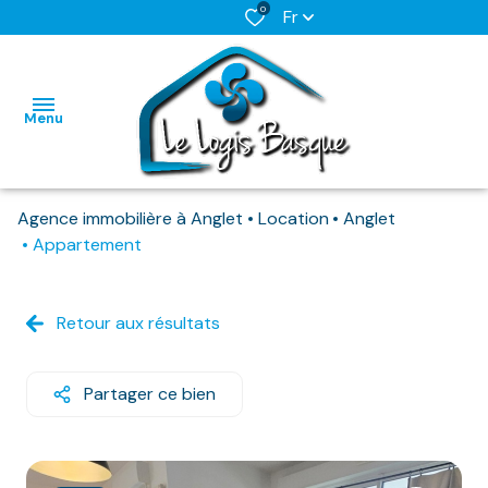
0
Fr
Menu
Agence immobilière à Anglet
Location
Anglet
L'AGENCE
Appartement
NOS BIENS
HABITATIONS
HABITATIONS
DISPONIBLES
Retour aux résultats
IMMO
IMMO
NOS
PRO
PRO
BIENS
Partager ce bien
DEJA
LOUES