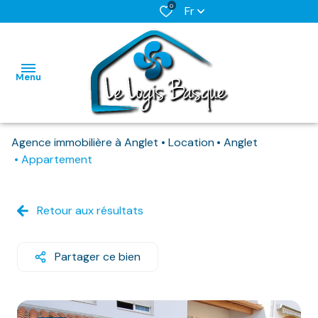
0
Fr
Menu
Agence immobilière à Anglet
Location
Anglet
L'AGENCE
Appartement
NOS BIENS
HABITATIONS
HABITATIONS
DISPONIBLES
Retour aux résultats
IMMO
IMMO
NOS
PRO
PRO
BIENS
Partager ce bien
DEJA
LOUES