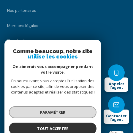
Nos partenaires
Mentions légales
Plan du site
Comme beaucoup, notre site
Admin
utilise les cookies
On aimerait vous accompagner pendant
Politique RGPD
votre visite.
En poursuivant, vous acceptez l'utilisation des
Appeler
Cookies
cookies par ce site, afin de vous proposer des
l'agent
contenus adaptés et réaliser des statistiques !
© 2026 | Tous droits réservés
PARAMÉTRER
Contacter
l'agent
Réalisé par
TOUT ACCEPTER