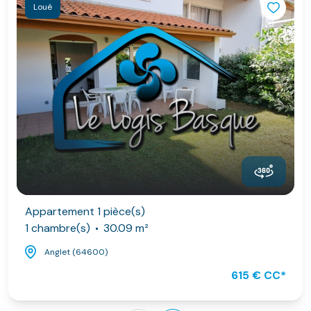
Loué
Appartement 1 pièce(s)
1 chambre(s)
30.09 m²
Anglet (64600)
615 € CC*