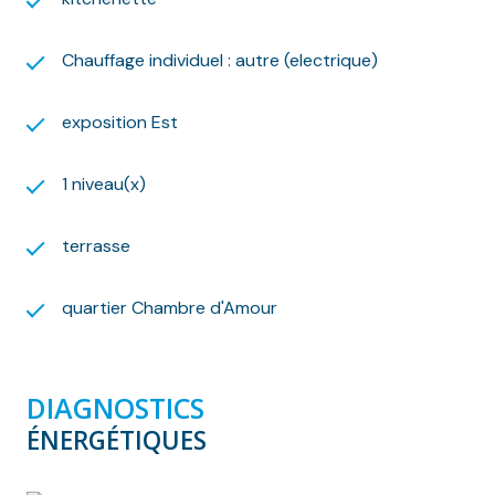
nécessaire à la constitution du dossier sur notre site
internet.
Chauffage individuel : autre (electrique)
Le loyer de référence est de 18.8 euros/m².
Le loyer de référence majoré est de 21,8 euros/m².
Il n'est pas appliqué de complément de loyer.
exposition Est
Montant estimé des dépenses annuelles d'énergie
pour un usage standard : entre 580 € et 840 € par
1 niveau(x)
an. Prix moyens des énergies indexés sur l'année 2021
(abonnements compris).
terrasse
Les informations sur les risques auxquels ce bien est
exposé sont disponibles sur le site Géorisques :
www.georisques.gouv.fr
quartier Chambre d'Amour
Nous nous ferons un plaisir de vous aider dans vos
recherches !
DIAGNOSTICS
ÉNERGÉTIQUES