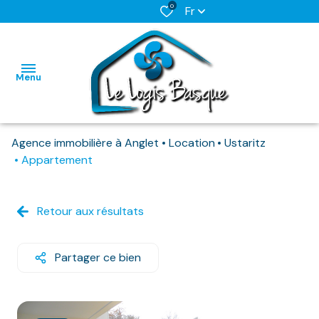
0
Fr
Menu
Agence immobilière à Anglet
Location
Ustaritz
L'AGENCE
Appartement
NOS BIENS
HABITATIONS
HABITATIONS
DISPONIBLES
Retour aux résultats
IMMO
IMMO
NOS
PRO
PRO
BIENS
Partager ce bien
DEJA
LOUES