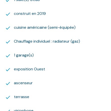
Montant estimé des dépenses annuelles d'énergie
pour un usage standard : autour de 219 euros par an.
construit en 2019
Prix moyens des énergies indexés sur l'année 2015
(abonnements compris).
Les informations sur les risques auxquels ce bien est
cuisine américaine (semi-équipée)
exposé sont disponibles sur le site Géorisques :
www.georisques.gouv.fr
Chauffage individuel : radiateur (gaz)
Nous nous ferons un plaisir de vous aider dans vos
recherches !
1 garage(s)
exposition Ouest
ascenseur
terrasse
visiophone