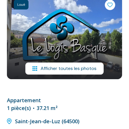
NOS
Loué
VILLES
DOSSIER DE
CANDIDATURE
NOS
PRESTATIONS
CONTACT
Afficher toutes les photos
Appartement
1 pièce(s)
37.21 m²
Saint-Jean-de-Luz (64500)