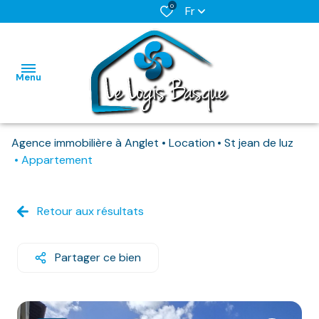
0
Fr
Menu
Agence immobilière à Anglet
Location
St jean de luz
L'AGENCE
Appartement
NOS BIENS
HABITATIONS
HABITATIONS
DISPONIBLES
Retour aux résultats
IMMO
IMMO
NOS
PRO
PRO
BIENS
Partager ce bien
DEJA
LOUES