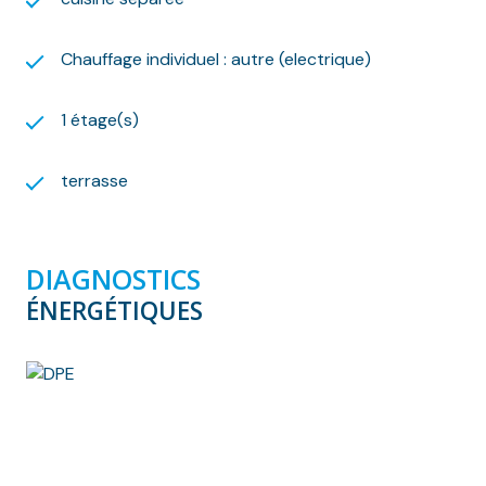
(abonnements compris).
Les informations sur les risques auxquels ce bien est
Chauffage individuel : autre (electrique)
exposé sont disponibles sur le site Géorisques :
www.georisques.gouv.fr
Nous nous ferons un plaisir de vous aider dans vos
1 étage(s)
recherches !
terrasse
DIAGNOSTICS
ÉNERGÉTIQUES