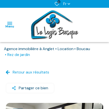
0
Fr
Menu
Agence immobilière à Anglet
Location
Boucau
L'AGENCE
Rez de jardin
NOS BIENS
HABITATIONS
HABITATIONS
DISPONIBLES
Retour aux résultats
IMMO
IMMO
NOS
PRO
PRO
BIENS
Partager ce bien
DEJA
LOUES