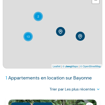
NOS
VILLES
2
DOSSIER DE
CANDIDATURE
NOS
13
PRESTATIONS
CONTACT
Leaflet
|
©
Maps
|
© OpenStreetMap
Jawg
1
Appartements en location sur Bayonne
Trier par Les plus récentes