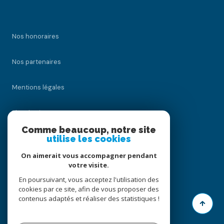
Nos honoraires
Nos partenaires
Mentions légales
Plan du site
Comme beaucoup, notre site
utilise les cookies
Admin
On aimerait vous accompagner pendant
Politique RGPD
votre visite.
En poursuivant, vous acceptez l'utilisation des
cookies par ce site, afin de vous proposer des
Cookies
contenus adaptés et réaliser des statistiques !
© 2026 | Tous droits réservés