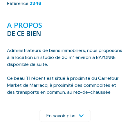
Référence
2346
A PROPOS
DE CE BIEN
Administrateurs de biens immobiliers, nous proposons
à la location un studio de 30 m² environ à BAYONNE
disponible de suite.
Ce beau T1 récent est situé à proximité du Carrefour
Market de Marracq, à proximité des commodités et
des transports en commun, au rez-de-chaussée
d’une résidence récente.
Il se compose d'une entrée sur une belle pièce
En savoir plus
principale avec alcove à usage de coin nuit, cuisine
américaine aménagée, d'une salle d'eau avec wc et