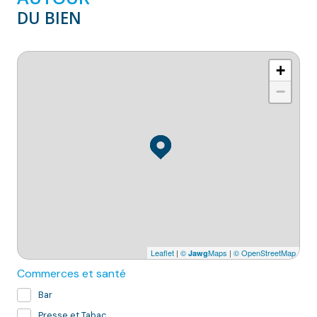
DU BIEN
+
−
Leaflet
|
©
Maps
|
© OpenStreetMap
Jawg
Commerces et santé
Bar
Presse et Tabac