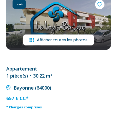
NOS
Loué
VILLES
DOSSIER DE
CANDIDATURE
Afficher toutes les photos
NOS
PRESTATIONS
CONTACT
Appartement
1 pièce(s)
30.22 m²
Bayonne (64000)
657 € CC*
* Charges comprises