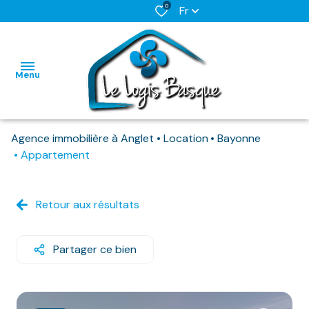
0
Fr
Menu
Agence immobilière à Anglet
Location
Bayonne
L'AGENCE
Appartement
NOS BIENS
HABITATIONS
HABITATIONS
DISPONIBLES
Retour aux résultats
IMMO
IMMO
NOS
PRO
PRO
BIENS
Partager ce bien
DEJA
LOUES