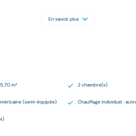
ivatif.
En savoir plus
e vitrage.
pris dans les honoraires de location.
ter Laurence au 06.69.67.71.38. ou Le Logis Basque au : 05.
us adresser votre dossier de candidature par mail sur l’adresse
re à la constitution du dossier sur notre site internet.
ment des loyers fixé par arrêté préfectoral.
45,70 m²
2 chambre(s)
américaine (semi-équipée)
Chauffage individuel : autr
n usage standard : entre 570 euros et 820 euros par an. Pri
(x)
posé sont disponibles sur le site Géorisques : www.georisques.
rches !