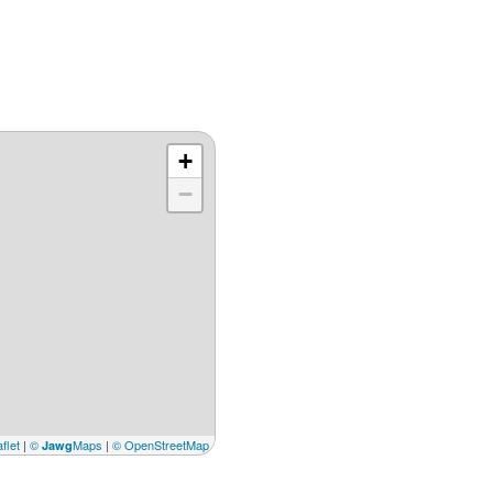
+
−
flet
|
©
Maps
|
© OpenStreetMap
Jawg