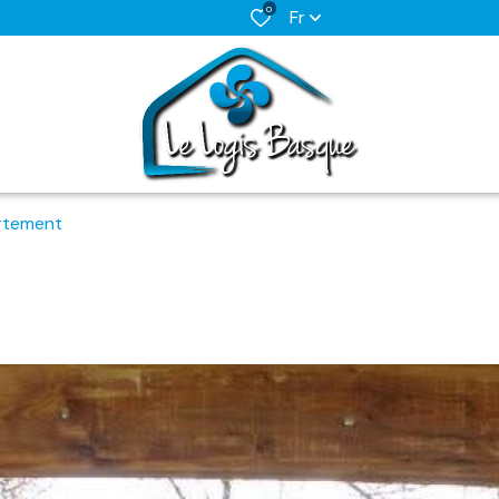
0
Fr
rtement