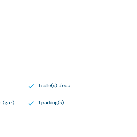
59.59.09.54.
 suivante :
1 salle(s) d'eau
e (gaz)
1 parking(s)
x moyens des énergies indexés sur l'année 2023
gouv.fr